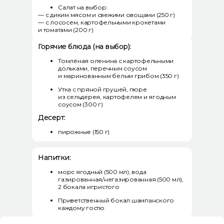
Салат на выбор:
— с диким мясом и свежими овощами (250 г)
— с лососем, картофельными крокетами
и томатами (200 г)
Горячие блюда (на выбор):
Томлёная оленина с картофельными
дольками, перечным соусом
и маринованным белым грибом (350 г)
Утка с пряной грушей, пюре
из сельдерея, картофелем и ягодным
соусом (300 г)
Десерт:
пирожные (150 г)
Напитки:
морс ягодный (500 мл), вода
газированная/негазированная (500 мл),
2 бокала игристого
Приветственный бокал шампанского
каждому гостю