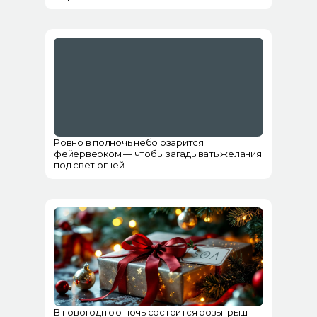
Ровно в полночь небо озарится
фейерверком — чтобы загадывать желания
под свет огней
В новогоднюю ночь состоится розыгрыш