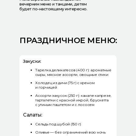
вечерним меню и танцами, детям
будет по-настоящему интересно.
ПРАЗДНИЧНОЕ МЕНЮ:
Закуски:
Тарелка деликатесов (400 г): ароматные
сыры, мясное ассорти, овощные стики
Холодец из дичи (75 г) с хреном
и горчицей
Ассорти закусок (250 г): канапе капрезе,
тарталетки с красной икрой, брускетта
с утиным паштетом и с лососем
Сет брускетт и канапе
Салаты:
Сельдь под шубой (150 г)
Оливье — без ограничений всю ночь